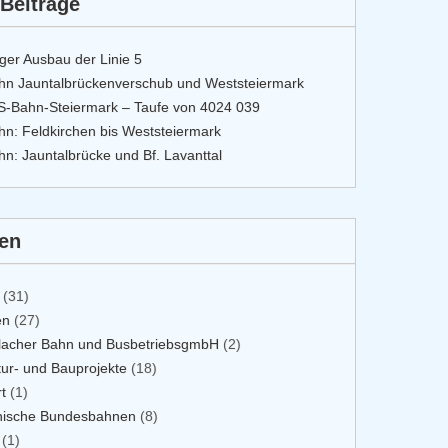
Beiträge
iger Ausbau der Linie 5
hn Jauntalbrückenverschub und Weststeiermark
S-Bahn-Steiermark – Taufe von 4024 039
n: Feldkirchen bis Weststeiermark
n: Jauntalbrücke und Bf. Lavanttal
ien
(31)
en
(27)
flacher Bahn und BusbetriebsgmbH
(2)
ktur- und Bauprojekte
(18)
t
(1)
chische Bundesbahnen
(8)
(1)