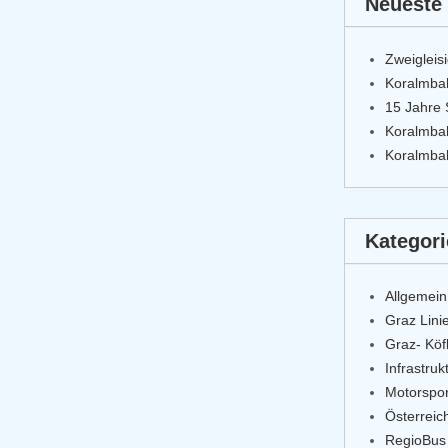
Neueste 
Zweigleis
Koralmba
15 Jahre 
Koralmbah
Koralmbah
Kategor
Allgemein
Graz Lini
Graz- Kö
Infrastru
Motorspor
Österrei
RegioBus