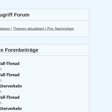
ugriff Forum
elesen
|
Themen aktualisiert |
Priv. Nachrichten
e Forenbeiträge
all-Thread
26
all-Thread
26
üterverkehr
26
all-Thread
26
üterverkehr