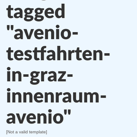
tagged
"avenio-
testfahrten-
in-graz-
innenraum-
avenio"
[Not a valid template]