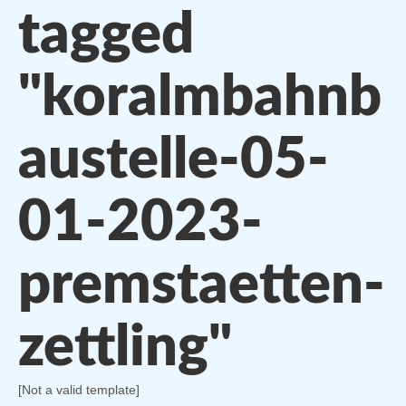
tagged
"koralmbahnb
austelle-05-
01-2023-
premstaetten-
zettling"
[Not a valid template]