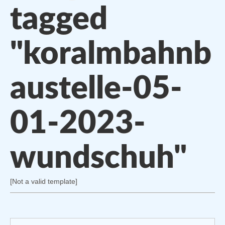
tagged
"koralmbahnb
austelle-05-
01-2023-
wundschuh"
[Not a valid template]