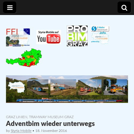
Verkehr und Infrastruktur in der Steiermark
Styria – Mobile
GRAZ LINIEN
,
TRAMWAY MUSEUM GRAZ
Adventbim wieder unterwegs
by
Styria Mobile
•
18. November 2016