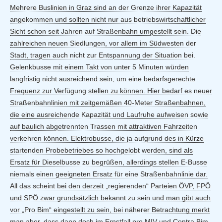
Mehrere Buslinien in Graz sind an der Grenze ihrer Kapazität
angekommen und sollten nicht nur aus betriebswirtschaftlicher
Sicht schon seit Jahren auf Straßenbahn umgestellt sein. Die
zahlreichen neuen Siedlungen, vor allem im Südwesten der
Stadt, tragen auch nicht zur Entspannung der Situation bei.
Gelenkbusse mit einem Takt von unter 5 Minuten würden
langfristig nicht ausreichend sein, um eine bedarfsgerechte
Frequenz zur Verfügung stellen zu können. Hier bedarf es neuer
Straßenbahnlinien mit zeitgemäßen 40-Meter Straßenbahnen,
die eine ausreichende Kapazität und Laufruhe aufweisen sowie
auf baulich abgetrennten Trassen mit attraktiven Fahrzeiten
verkehren können. Elektrobusse, die ja aufgrund des in Kürze
startenden Probebetriebes so hochgelobt werden, sind als
Ersatz für Dieselbusse zu begrüßen, allerdings stellen E-Busse
niemals einen geeigneten Ersatz für eine Straßenbahnlinie dar.
All das scheint bei den derzeit „regierenden“ Parteien ÖVP, FPÖ
und SPÖ zwar grundsätzlich bekannt zu sein und man gibt auch
vor „Pro Bim“ eingestellt zu sein, bei näherer Betrachtung merkt
man aber, dass dann doch im Ernstfall pro MIV und Contra Bim