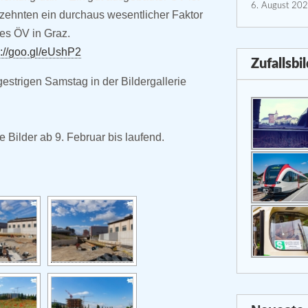
6. August 20
rzehnten ein durchaus wesentlicher Faktor
des ÖV in Graz.
s://goo.gl/eUshP2
Zufallsbi
strigen Samstag in der Bildergallerie
le Bilder ab 9. Februar bis laufend.