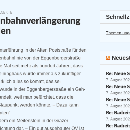
OJEKTE
Schnellz
ßenbahnverlängerung
den
Themen ung
terführung in der Alten Poststraße für den
Neuest
aßenbahnlinie von der Eggenbergerstraße
e Mal seit mehr als hundert Jahren, dass
Reininghaus wurde immer als zukünftiger
Re: Neue S
7. August 20
rklich alles so kommt, das sei
Re: Neue S
t wurde in der Eggenbergerstraße ein Geh-
7. August 20
elt, weil man befürchtet, dass die
Re: Neue S
Staupunkt werden könnte. – Dazu kann
7. August 20
nten“.
Re: Radrei
7. August 20
dem ein Meilenstein in der Grazer
Re: Radrei
 Richtung dar. – Ein gut ausgebauter ÖV ist