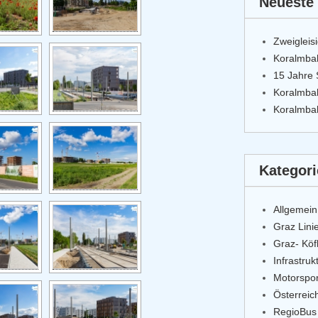
Neueste 
Zweigleis
Koralmba
15 Jahre 
Koralmbah
Koralmbah
Kategor
Allgemein
Graz Lini
Graz- Kö
Infrastru
Motorspor
Österrei
RegioBus