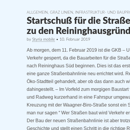
content
ALLGEMEIN
,
GRAZ LINIEN
,
INFRASTRUKTUR- UND BAUPR
Startschuß für die Stra
zu den Reininghausgrün
by
Styria mobile
•
10. Februar 2019
Ab morgen, dem 11. Februar 2019 ist die GKB – Un
Verkehr gesperrt, da die Bauarbeiten für die Str
nach Reininghaus Süd beginnen. Dies ist das erst
eine ganze Straßenbahnlinie neu errichtet wird. 
Öko-Stadtteil gehandelt, aber ob das dann auch wi
dahingestellt. – Im Vorfeld zum morgigen Baustar
und Radweg kurzerhand in eine Fahrspur umgewand
Kreuzung mit der Waagner-Biro-Straße sonst ein 
man nur sagen “ Wer Straßen baut wird Verkehr er
Der Bau der neuen Straßenbahnlinie ist aber trotz
Geschichte und stellt einen Schritt in die richtige