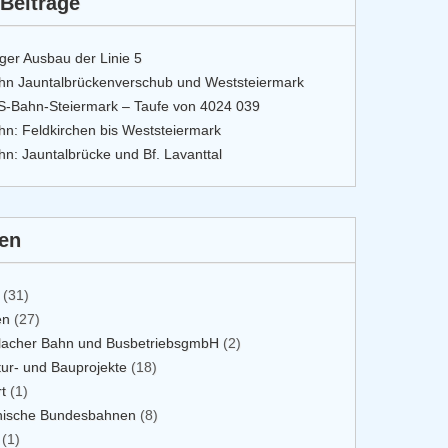
Beiträge
iger Ausbau der Linie 5
hn Jauntalbrückenverschub und Weststeiermark
S-Bahn-Steiermark – Taufe von 4024 039
n: Feldkirchen bis Weststeiermark
n: Jauntalbrücke und Bf. Lavanttal
ien
(31)
en
(27)
flacher Bahn und BusbetriebsgmbH
(2)
ktur- und Bauprojekte
(18)
t
(1)
chische Bundesbahnen
(8)
(1)