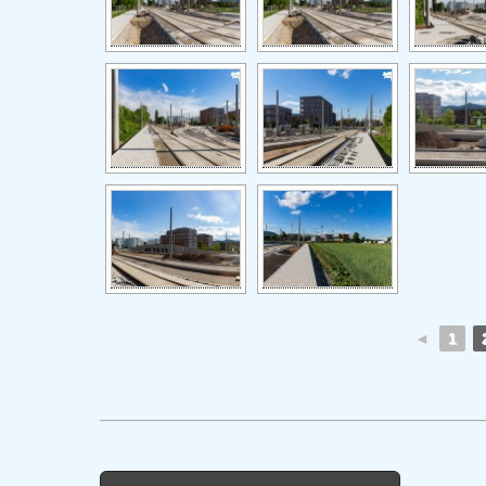
◄
1
Post