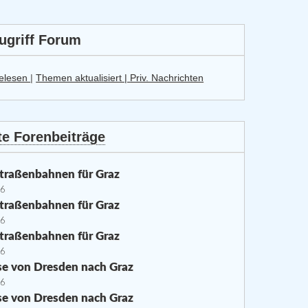
ugriff Forum
elesen
|
Themen aktualisiert |
Priv. Nachrichten
e Forenbeiträge
traßenbahnen für Graz
26
traßenbahnen für Graz
26
traßenbahnen für Graz
26
se von Dresden nach Graz
26
se von Dresden nach Graz