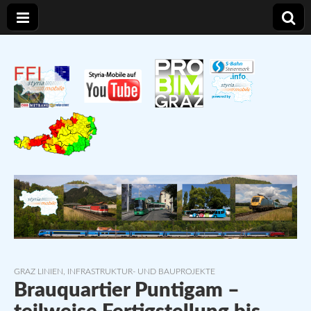
Styria – Mobile
Verkehr und Infrastruktur in der Steiermark
GRAZ LINIEN
,
INFRASTRUKTUR- UND BAUPROJEKTE
Brauquartier Puntigam –