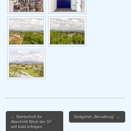
Post
← Startschuß für
Südgürtel „Beradlung“ →
navigation
Abschnitt West der S7
soll bald erfolgen.